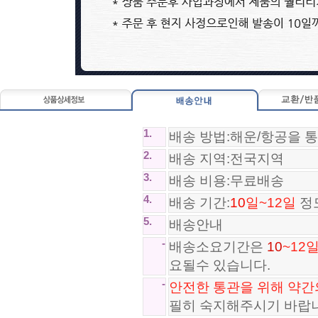
Nike Mercurial Superfly 10 Aca..
adidas adiPURE 11PRO X PD25 TR..
89,800원
81,800원
1.
배송 방법:해운/항공을 
2.
배송 지역:전국지역
3.
배송 비용:무료배송
4.
배송 기간:
10
일~12일
정
5.
배송안내
-
배송소요기간은
10
~12
요될수 있습니다.
*SA급*아디다스 노마드 Adidas ..
-
안전한 통관을 위해 약간
120,800원
필히 숙지해주시기 바랍