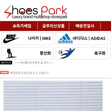
!!!2026년 구정휴무 공지!!!
***개인통관고유부호 급 공지 **...
메인화면
>
등산화
>
노스페이스