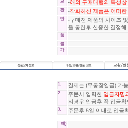
교
-
해외 구매대행의 특성상 
환
-
착화하신 제품은 어떠한
반
-구매전 제품의 사이즈 
을 통한후 신중한 결정해
품
불
가
1.
결제는 (무통장입금) 가
2.
주문시 입력한
입금자명
의경우 입금후 꼭 입금확
3.
주문후 5일 이내로 입금
예)