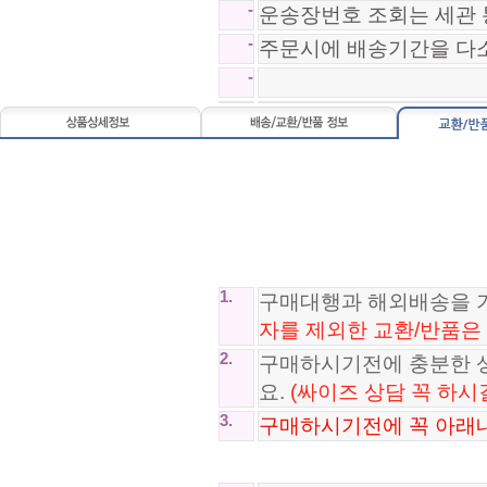
*SA급*나이키 에어맥스 2013 NIK..
-
운송장번호 조회는 세관 
97,800원
-
주문시에 배송기간을 다
-
샤넬 CHANEL 목걸이 CD250821-32
불가리 BVLGARI 반지 CI250821-2..
111,800원
131,800원
1.
구매대행과 해외배송을 
자를 제외한 교환/반품은
2.
구매하시기전에 충분한 
요.
(싸이즈 상담 꼭 하시
3.
구매하시기전에 꼭 아래내