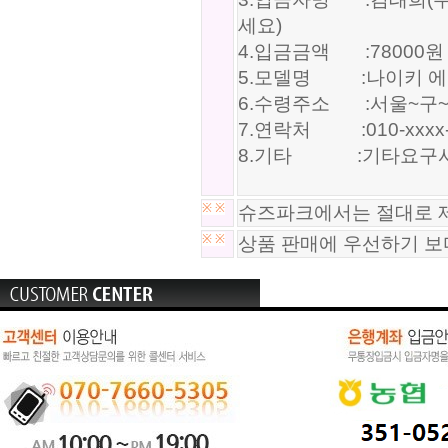
세요)
4.입금금액 :78000원
5.모델명 :나이키 에어맥스
6.수령주소 :서울~구
7.연락처 :010-xxxx-
8.기타 :기타요구사
※
※
슈즈파크에서는 절대로 제
※
※
상품 판매에 우선하기 보