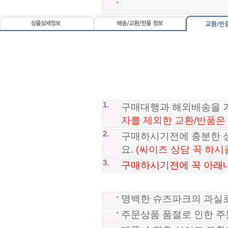
-
불가리 BVLGARI 반지 CI250821-2..
131,800원
1.
구매대행과 해외배송을 
구찌 GUCCI 834691
96,800원
자를 제외한 교환/반품은
2.
구매하시기전에 충분한 
요.
(싸이즈 상담 꼭 하시
3.
구매하시기전에 꼭 아래내
-
명백한 슈즈파크의 과실
-
주문상품 품절로 인한 