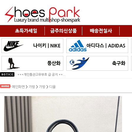
***개인통관고유부호 급 공지 **...
*2025년 추석연휴 배송안내*
메인화면
>
가방
>
가방
>
디올