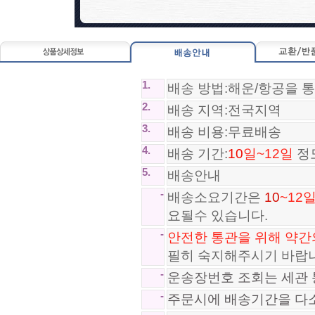
81,800원
81,800원
1.
배송 방법:해운/항공을 
2.
배송 지역:전국지역
3.
배송 비용:무료배송
4.
배송 기간:
10
일~12일
정
5.
배송안내
-
배송소요기간은
10
~12
요될수 있습니다.
*SA급*나이키 줌 플라이 Nike Zo..
-
안전한 통관을 위해 약간
97,800원
필히 숙지해주시기 바랍
*SA급*나이키 에어맥스 2013 NIK..
-
운송장번호 조회는 세관 
97,800원
-
주문시에 배송기간을 다