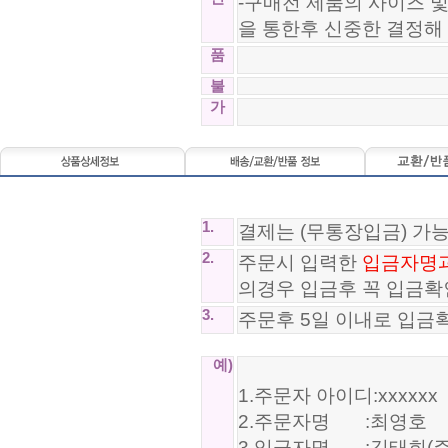
-구매전 제품의 사이즈 
을 통한후 신중한 결정해
품
불
가
1.
결제는 (무통장입금) 가
2.
주문시 입력한
입금자명
의경우 입금후 꼭 입금확
3.
주문후 5일 이내로 입금
예)
1.주문자 아이디:xxxxxx
2.주문자명 :최영호
3.입금자명 :김태희(주