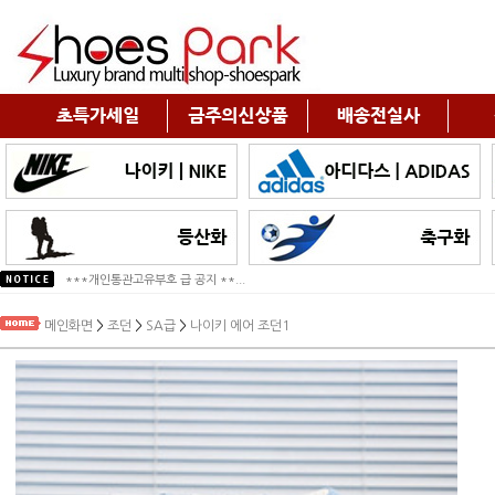
***개인통관고유부호 급 공지 **...
*2025년 추석연휴 배송안내*
메인화면
>
조던
>
SA급
>
나이키 에어 조던1