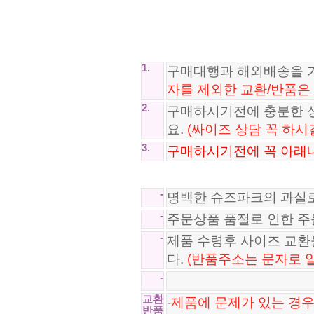
불가리 BVLGARI 반지 CI250821-2..
131,800원
1.
구매대행과 해외배송을 
구찌 GUCCI 834691
96,800원
자를 제외한 교환/반품은
2.
구매하시기전에 충분한 
요.
(싸이즈 상담 꼭 하시
3.
구매하시기전에 꼭 아래내
-
명백한 슈즈파크의 과실
-
주문상품 품절로 인한 
-
제품 수령후 사이즈 교
다.
(반품주소는 문자로 
-
교환
-
제품에 문제가 있는 경우
반품