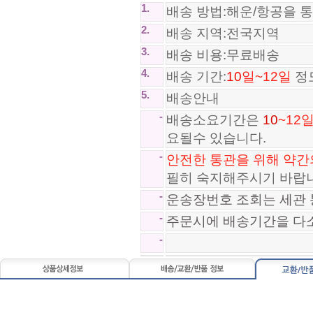
1.
배송 방법:해운/항공을 
2.
배송 지역:전국지역
3.
배송 비용:무료배송
4.
배송 기간:
10
일~12일
정
5.
배송안내
-
배송소요기간은
10
~12
요될수 있습니다.
*SA급*나이키 줌 플라이 Nike Zo..
-
안전한 통관을 위해 약간
97,800원
필히 숙지해주시기 바랍
*SA급*나이키 에어맥스 2013 NIK..
-
운송장번호 조회는 세관 
97,800원
-
주문시에 배송기간을 다
-