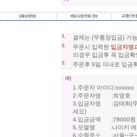
1.
결제는 (무통장입금) 가
2.
주문시 입력한
입금자명
의경우 입금후 꼭 입금확
3.
주문후 5일 이내로 입금
예)
1.주문자 아이디:xxxxxx
2.주문자명 :최영호
3.입금자명 :김태희(주
세요)
4.입금금액 :78000원
5.모델명 :나이키 에어맥스
6.수령주소 :서울~구