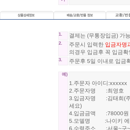
1.
결제는 (무통장입금) 가
2.
주문시 입력한
입금자명
의경우 입금후 꼭 입금확
3.
주문후 5일 이내로 입금
예)
1.주문자 아이디:xxxxxx
2.주문자명 :최영호
3.입금자명 :김태희(주
세요)
4.입금금액 :78000원
5.모델명 :나이키 에어맥스
6.수령주소 :서울~구