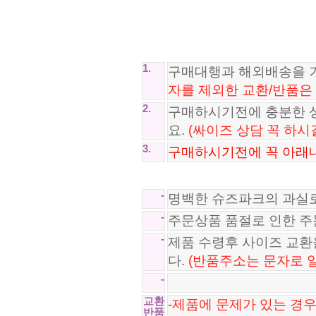
까르띠에 Cartier 목걸이 EG2508..
샤넬 CHANEL 목걸이 CD250821-32
187,800원
111,800원
1.
구매대행과 해외배송을 
자를 제외한 교환/반품은
2.
구매하시기전에 충분한 
요.
(싸이즈 상담 꼭 하시
3.
구매하시기전에 꼭 아래내
-
명백한 슈즈파크의 과실
-
주문상품 품절로 인한 
-
제품 수령후 사이즈 교
다.
(반품주소는 문자로 
-
교환
-
제품에 문제가 있는 경우
반품