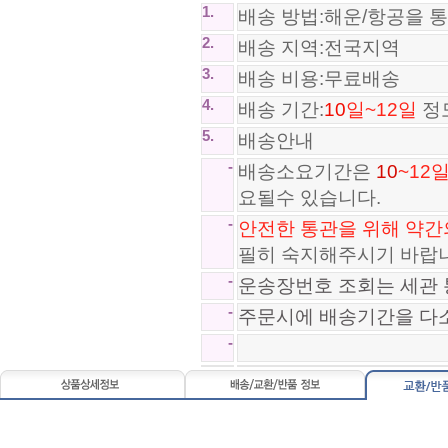
1.
배송 방법:해운/항공을 
2.
배송 지역:전국지역
3.
배송 비용:무료배송
4.
배송 기간:
10
일~12일
정
5.
배송안내
-
배송소요기간은
10
~12
요될수 있습니다.
*SA급*아디다스 오리지널 진스 A..
*SA급*아디다스 노마드 Adidas ..
-
안전한 통관을 위해 약간
89,800원
120,800원
필히 숙지해주시기 바랍
-
운송장번호 조회는 세관 
-
주문시에 배송기간을 다
-