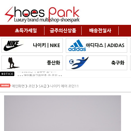
!!!2026년 구정휴무 공지!!!
***개인통관고유부호 급 공지 **...
메인화면
>
조던
>
SA급
>
나이키 에어 조던11