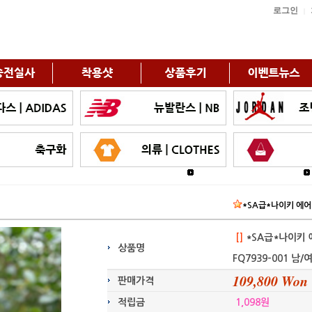
로그인
|
*SA급*나이키 에어 조던
[]
*SA급*나이키 에어 
상품명
FQ7939-001 남/
109,800 Won
판매가격
적립금
1,098
원