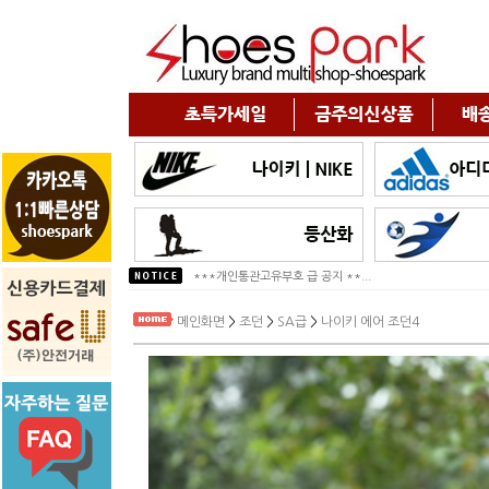
!!!2026년 구정휴무 공지!!!
***개인통관고유부호 급 공지 **...
메인화면
>
조던
>
SA급
>
나이키 에어 조던4