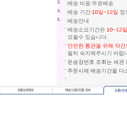
3.
배송 비용:무료배송
4.
배송 기간:
10
일~12일
정
5.
배송안내
-
배송소요기간은
10
~12
요될수 있습니다.
*SA급*아디다스 오리지널 진스 A..
*SA급*아디다스 노마드 Adidas ..
-
안전한 통관을 위해 약간
89,800원
120,800원
필히 숙지해주시기 바랍
-
운송장번호 조회는 세관 
-
주문시에 배송기간을 다
-
까르띠에 Cartier 목걸이 EG2508..
샤넬 CHANEL 목걸이 CD250821-32
187,800원
111,800원