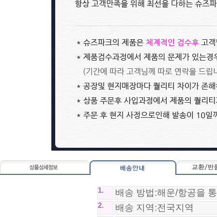
0~0원
0~0원
나이키 팬텀 GX2 엘리트 Nike Ph..
Nike Mercurial Superfly 10 Aca..
86,800원
89,800원
1.
배송 방법:해운/항공을 
2.
배송 지역:전국지역