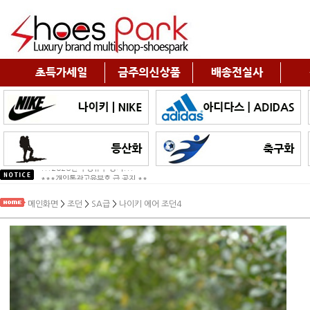
!!!2026년 구정휴무 공지!!!
***개인통관고유부호 급 공지 **...
메인화면
>
조던
>
SA급
>
나이키 에어 조던4