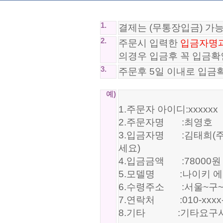
1.
결제는 (무통장입금) 가
2.
주문시 입력한
입금자명
의경우 입금후 꼭 입금확
3.
주문후 5일 이내로 입금
예)
1.주문자 아이디:xxxxxx
2.주문자명 :최영호
3.입금자명 :김태희(주
세요)
4.입금금액 :78000원
5.모델명 :나이키 에어맥스
6.수령주소 :서울~구
7.연락처 :010-xxxx-
8.기타 :기타요구사