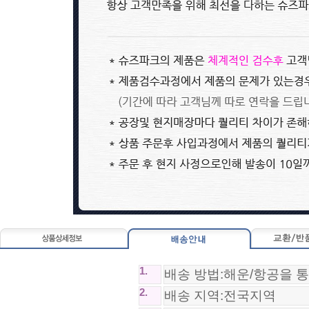
0~0원
*SA급*나이키 에어조던1 Nike Ai..
125,800원
아디다스 X 고스트 FG adidas X ..
81,800원
1.
배송 방법:해운/항공을 
2.
뉴발란스 miumiu x New Balance ..
배송 지역:전국지역
125,800원