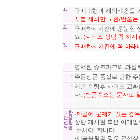
1.
구매대행과 해외배송을 
구찌 GUCCI 834691
구찌 GUCCI 819113
96,800원
90,800원
자를 제외한 교환/반품은
2.
구매하시기전에 충분한 
요.
(싸이즈 상담 꼭 하시
3.
구매하시기전에 꼭 아래내
-
명백한 슈즈파크의 과실
-
주문상품 품절로 인한 
-
제품 수령후 사이즈 교
다.
(반품주소는 문자로 
-
교환
-
제품에 문제가 있는 경우
반품
상담,게시판 혹은 이메일
신청
요령
주셔야 합니다.
-제품불량의 경우 유선상