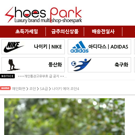
***개인통관고유부호 급 공지 **...
*2025년 추석연휴 배송안내*
메인화면
>
조던
>
SA급
>
나이키 에어 조던4