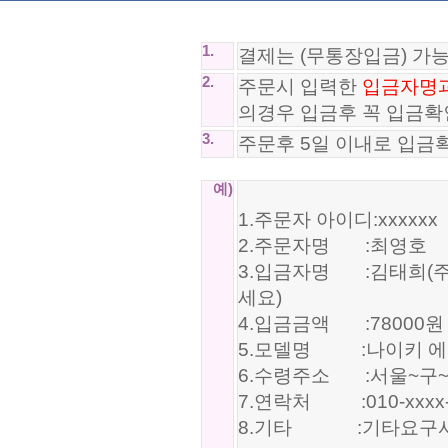
1.
결제는 (무통장입금) 가
2.
주문시 입력한
입금자명
의경우 입금후 꼭 입금확
3.
주문후 5일 이내로 입금
예)
1.주문자 아이디:xxxxxx
2.주문자명 :최영호
3.입금자명 :김태희(주
세요)
4.입금금액 :78000원
5.모델명 :나이키 에어맥스
6.수령주소 :서울~구
7.연락처 :010-xxxx-
8.기타 :기타요구사