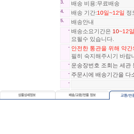
3.
배송 비용:무료배송
4.
배송 기간:
10
일~12일
정
5.
배송안내
-
배송소요기간은
10
~12
요될수 있습니다.
*SA급*나이키 줌 플라이 Nike Zo..
-
안전한 통관을 위해 약간
97,800원
필히 숙지해주시기 바랍
구찌 GUCCI 귀걸이 BG250822-51
-
운송장번호 조회는 세관 
88,800원
-
주문시에 배송기간을 다
-