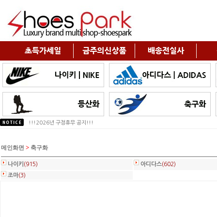
2026년 여름휴가 배송안내!!!
!!!2026년 구정휴무 공지!!!
>
메인화면
축구화
나이키
(915)
아디다스
(602)
조마
(3)