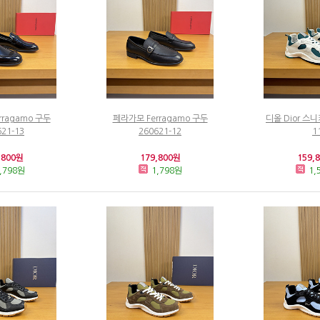
rragamo 구두
페라가모 Ferragamo 구두
디올 Dior 스니
621-13
260621-12
1
,800원
179,800원
159,
,798원
1,798원
1,