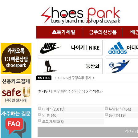
!!!2026년 구정휴무 공지!!!
***개인통관고유부호 급 공지 **...
현재위치:
메인화면
>
상세검색
> 검색결과
나이키
(2,018)
뉴발란스
(456)
의 류
(46)
등산화
(19)
초특가세일
(8)
검색된상