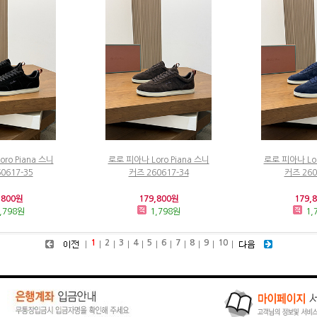
ro Piana 스니
로로 피아나 Loro Piana 스니
로로 피아나 Lor
0617-35
커즈 260617-34
커즈 260
,800원
179,800원
179,
,798원
1,798원
1,
1
2
3
4
5
6
7
8
9
10