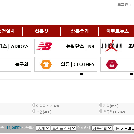
로그인
|
아디다스
(549)
기타
(899)
조던
(488)
축구화
(1,782)
품 :
11,065개
상품표시
정렬방식